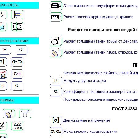
line ГОСТы:
Эллиптические и полусферические днищ
Расчет плоских круглых днищ и крышек
Расчет толщины стенки от дейс
line справочники:
Расчет толщины стенки трубы от действи
Расчет толщины стенки гибов, отводов, к
ПН
Физико-механические свойства сталей и
Модуль упругости стали
Коэффициент линейного расширения ста
Порядок расположения марок конструкц
граммы:
ГОСТ 34233.
Допускаемые напряжения
Механические характеристики