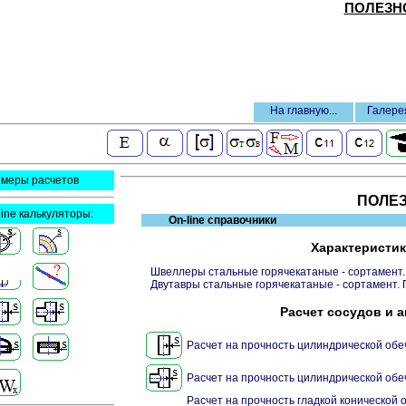
ПОЛЕЗНО
На главную...
Галере
меры расчетов
ПОЛЕ
line калькуляторы:
On-line справочники
Характеристик
Швеллеры стальные горячекатаные - сортамент.
Двутавры стальные горячекатаные - сортамент.
Расчет сосудов и а
Расчет на прочность цилиндрической обе
Расчет на прочность цилиндрической обе
Расчет на прочность гладкой конической