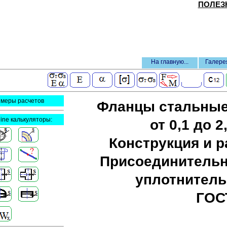
ПОЛЕЗ
На главную...
Галере
меры расчетов
Фланцы стальные
line калькуляторы:
от 0,1 до 2
Конструкция и 
Присоединительн
уплотнитель
ГОС